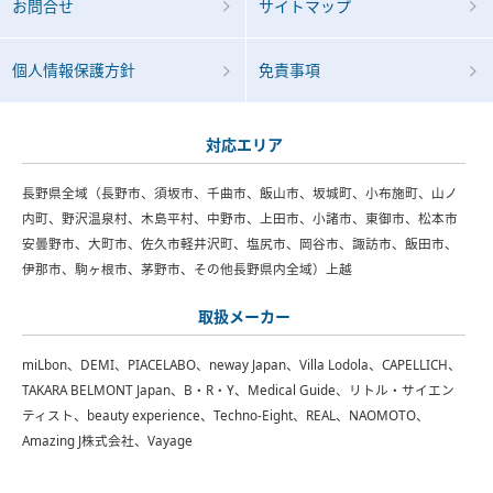
お問合せ
サイトマップ
個人情報保護方針
免責事項
対応エリア
長野県全域（長野市、須坂市、千曲市、飯山市、坂城町、小布施町、山ノ
内町、野沢温泉村、木島平村、中野市、上田市、小諸市、東御市、松本市
安曇野市、大町市、佐久市軽井沢町、塩尻市、岡谷市、諏訪市、飯田市、
伊那市、駒ヶ根市、茅野市、その他長野県内全域）上越
取扱メーカー
miLbon、DEMI、PIACELABO、neway Japan、Villa Lodola、CAPELLICH、
TAKARA BELMONT Japan、B・R・Y、Medical Guide、リトル・サイエン
ティスト、beauty experience、Techno-Eight、REAL、NAOMOTO、
Amazing J株式会社、Vayage